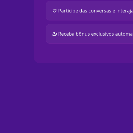
💬 Participe das conversas e interaj
🎁 Receba bônus exclusivos autom