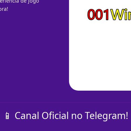
eriência de jogo
ora!
📱 Canal Oficial no Telegram!