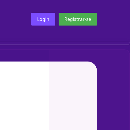
Login
Registrar-se