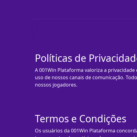
Políticas de Privacida
A 001Win Plataforma valoriza a privacidade
uso de nossos canais de comunicação. Todos
nossos jogadores.
Termos e Condições
Os usuários da 001Win Plataforma concordam