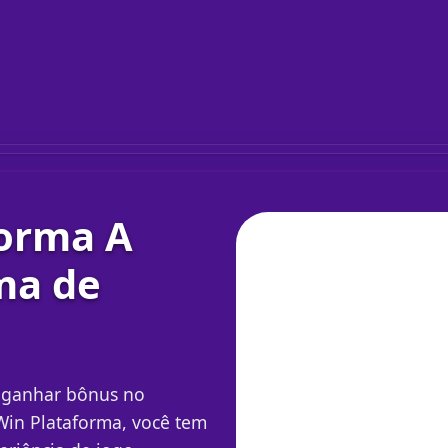
forma A
ma de
a ganhar bônus no
Win Plataforma, você tem