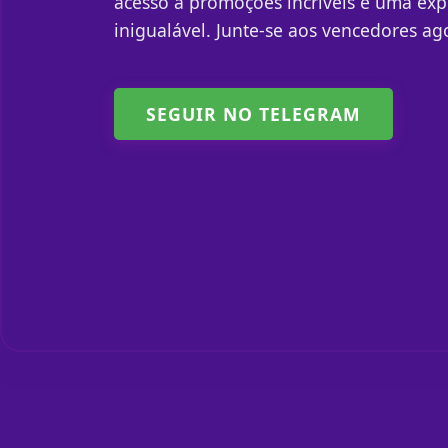
acesso a promoções incríveis e uma exp
inigualável. Junte-se aos vencedores ag
SEGUIR NO TELEGRAM