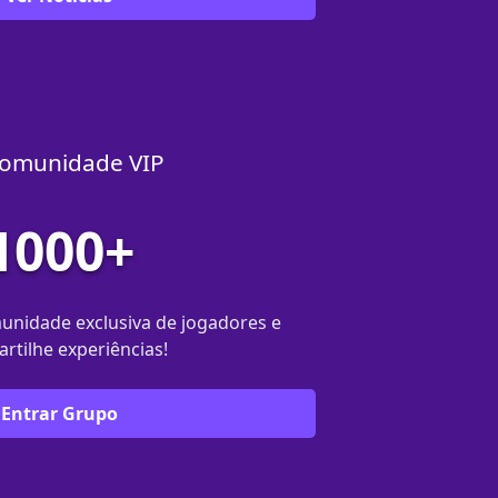
Comunidade VIP
1000+
unidade exclusiva de jogadores e
rtilhe experiências!
Entrar Grupo