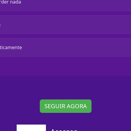
erder nada
a
aticamente
SEGUIR AGORA