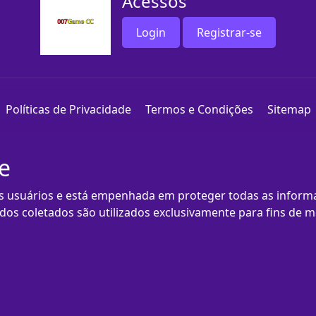
Acessos
Login
Registrar-se
Políticas de Privacidade
Termos e Condições
Sitemap
de
us usuários e está empenhada em proteger todas as inform
os coletados são utilizados exclusivamente para fins de m