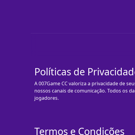
Políticas de Privacida
A 007Game CC valoriza a privacidade de se
nossos canais de comunicação. Todos os dad
jogadores.
Termos e Condições