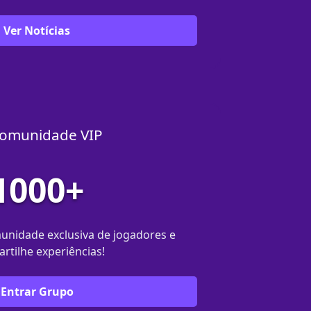
Ver Notícias
Comunidade VIP
1000+
unidade exclusiva de jogadores e
rtilhe experiências!
Entrar Grupo