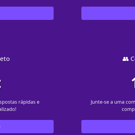
reto
👥 
t
espostas rápidas e
Junte-se a uma com
lizado!
compa
e