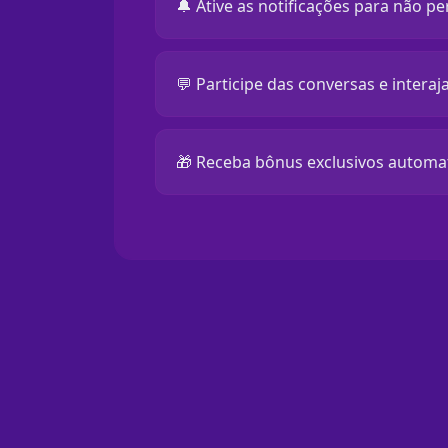
🔔 Ative as notificações para não p
💬 Participe das conversas e interaj
🎁 Receba bônus exclusivos autom