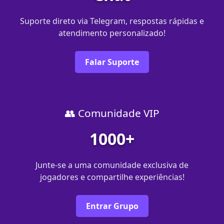
Suporte direto via Telegram, respostas rápidas e
atendimento personalizado!
Falar Suporte
👥 Comunidade VIP
1000+
Junte-se a uma comunidade exclusiva de
jogadores e compartilhe experiências!
Entrar Grupo