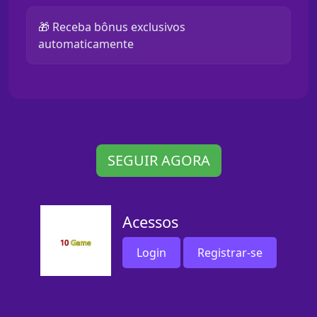
🎁 Receba bônus exclusivos
automaticamente
SEGUIR AGORA
Acessos
Login
Registrar-se