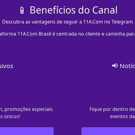
📱 Benefícios do Canal
Descubra as vantagens de seguir a 11A.Com no Telegram
aforma 11A.Com Brasil é centrada no cliente e caminha par
sivos
📢 Notí
m, promoções especiais
Fique por dentro d
s únicos!
eventos da