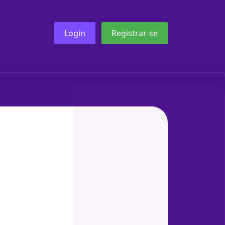
Login
Registrar-se