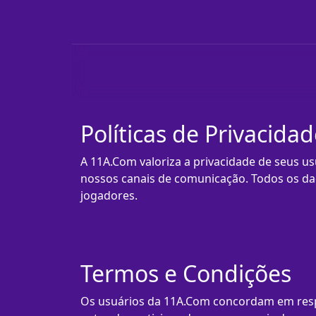
Políticas de Privacida
A 11A.Com valoriza a privacidade de seus u
nossos canais de comunicação. Todos os dad
jogadores.
Termos e Condições
Os usuários da 11A.Com concordam em respe