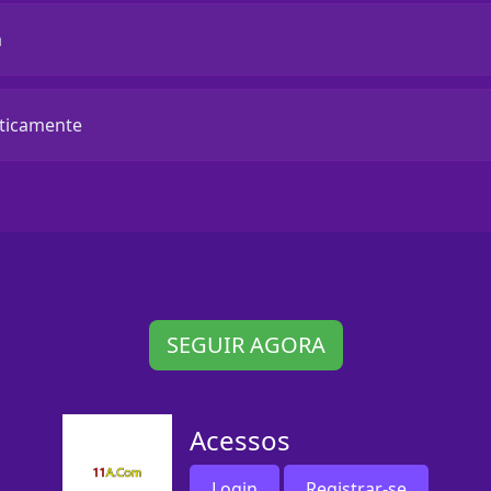
a
aticamente
SEGUIR AGORA
Acessos
Login
Registrar-se