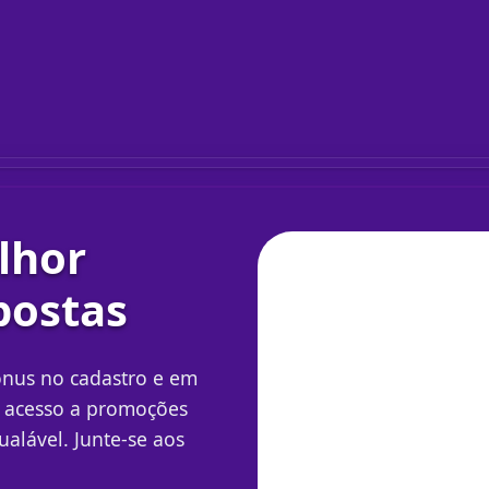
lhor
postas
ônus no cadastro e em
m acesso a promoções
ualável. Junte-se aos