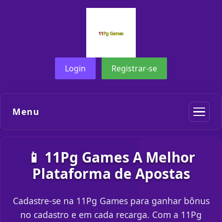
Login
Registrar-se
Menu
📱 11Pg Games A Melhor
Plataforma de Apostas
Cadastre-se na 11Pg Games para ganhar bônus
no cadastro e em cada recarga. Com a 11Pg