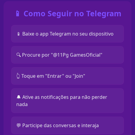
📱 Como Seguir no Telegram
📱 Baixe o app Telegram no seu dispositivo
🔍 Procure por "@11Pg GamesOficial"
👆 Toque em "Entrar" ou "Join"
🔔 Ative as notificações para não perder
nada
💬 Participe das conversas e interaja