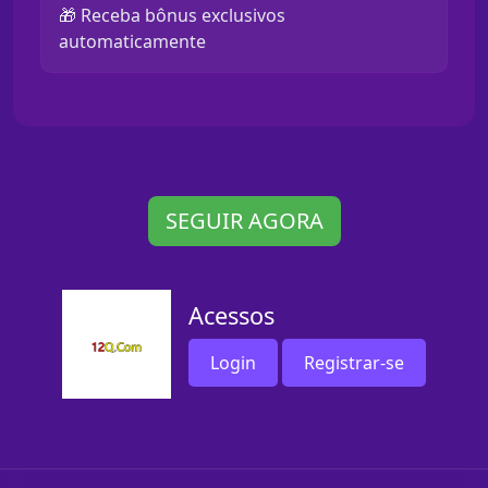
🎁 Receba bônus exclusivos
automaticamente
SEGUIR AGORA
Acessos
Login
Registrar-se