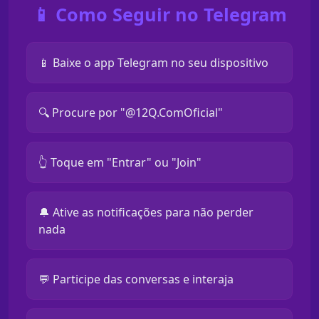
📱 Como Seguir no Telegram
📱 Baixe o app Telegram no seu dispositivo
🔍 Procure por "@12Q.ComOficial"
👆 Toque em "Entrar" ou "Join"
🔔 Ative as notificações para não perder
nada
💬 Participe das conversas e interaja