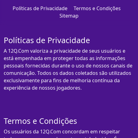
Políticas de Privacidade
Termos e Condições
Sitemap
Políticas de Privacidade
A 12Q.Com valoriza a privacidade de seus usuários e
está empenhada em proteger todas as informações
pessoais fornecidas durante o uso de nossos canais de
comunicação. Todos os dados coletados são utilizados
exclusivamente para fins de melhoria contínua da
experiência de nossos jogadores.
Termos e Condições
Os usuários da 12Q.Com concordam em respeitar