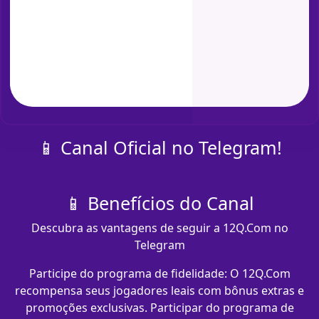
📱 Canal Oficial no Telegram!
📱 Benefícios do Canal
Descubra as vantagens de seguir a 12Q.Com no
Telegram
Participe do programa de fidelidade: O 12Q.Com
recompensa seus jogadores leais com bônus extras e
promoções exclusivas. Participar do programa de