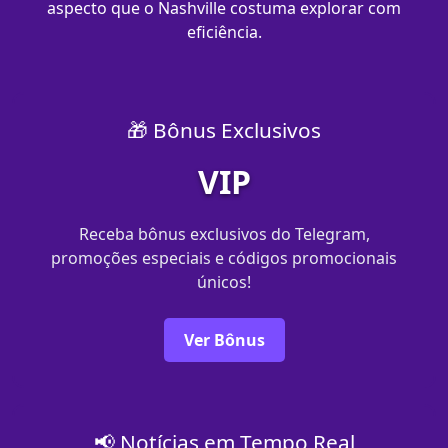
aspecto que o Nashville costuma explorar com
eficiência.
🎁 Bônus Exclusivos
VIP
Receba bônus exclusivos do Telegram,
promoções especiais e códigos promocionais
únicos!
Ver Bônus
📢 Notícias em Tempo Real