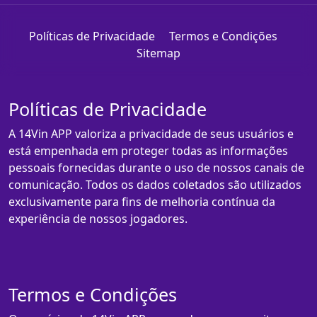
Políticas de Privacidade
Termos e Condições
Sitemap
Políticas de Privacidade
A 14Vin APP valoriza a privacidade de seus usuários e
está empenhada em proteger todas as informações
pessoais fornecidas durante o uso de nossos canais de
comunicação. Todos os dados coletados são utilizados
exclusivamente para fins de melhoria contínua da
experiência de nossos jogadores.
Termos e Condições