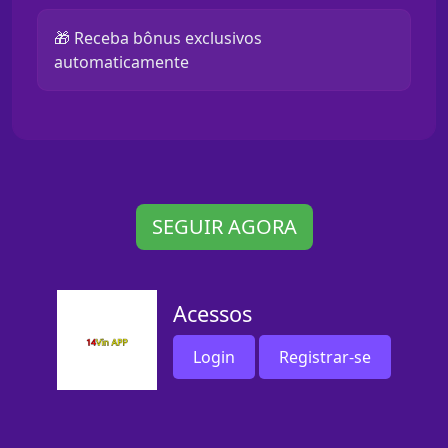
🎁 Receba bônus exclusivos
automaticamente
SEGUIR AGORA
Acessos
Login
Registrar-se