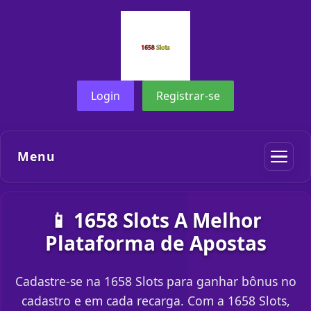
Login
Registrar-se
Menu
📱 1658 Slots A Melhor
Plataforma de Apostas
Cadastre-se na 1658 Slots para ganhar bônus no
cadastro e em cada recarga. Com a 1658 Slots,