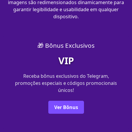
imagens são redimensionados dinamicamente para
garantir legibilidade e usabilidade em qualquer
dispositivo.
🎁 Bônus Exclusivos
VIP
Receba bônus exclusivos do Telegram,
promoções especiais e códigos promocionais
únicos!
Ver Bônus