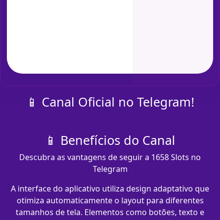
📱 Canal Oficial no Telegram!
📱 Benefícios do Canal
Descubra as vantagens de seguir a 1658 Slots no
Telegram
A interface do aplicativo utiliza design adaptativo que
otimiza automaticamente o layout para diferentes
tamanhos de tela. Elementos como botões, texto e