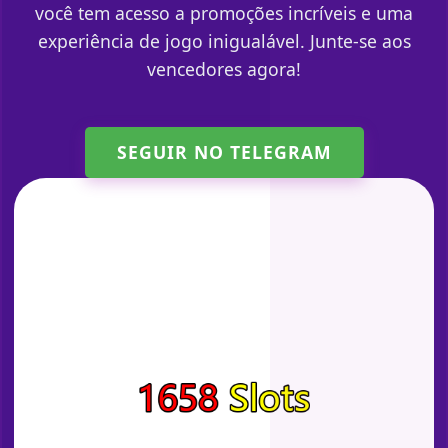
você tem acesso a promoções incríveis e uma
experiência de jogo inigualável. Junte-se aos
vencedores agora!
SEGUIR NO TELEGRAM