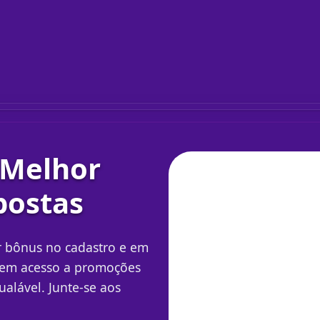
 Melhor
postas
r bônus no cadastro e em
tem acesso a promoções
ualável. Junte-se aos