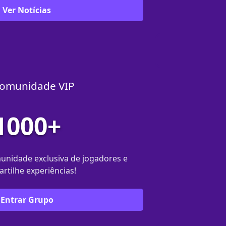
Ver Notícias
Comunidade VIP
1000+
unidade exclusiva de jogadores e
rtilhe experiências!
Entrar Grupo