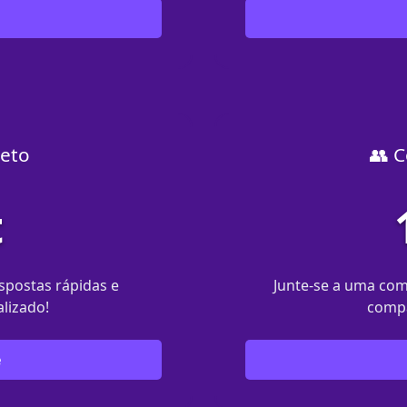
reto
👥 
t
espostas rápidas e
Junte-se a uma com
lizado!
compa
e