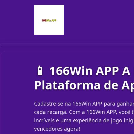
📱 166Win APP A
Plataforma de A
Cadastre-se na 166Win APP para ganha
cada recarga. Com a 166Win APP, você 
incríveis e uma experiência de jogo inig
vencedores agora!