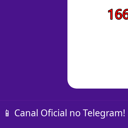
📱 Canal Oficial no Telegram!