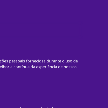
ções pessoais fornecidas durante o uso de
elhoria contínua da experiência de nossos