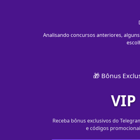
Analisando concursos anteriores, algun
escol
🎁 Bônus Exclu
VIP
Receba bônus exclusivos do Telegra
e códigos promocionai