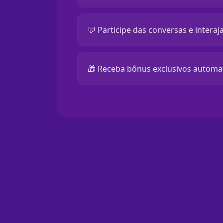
💬 Participe das conversas e interaj
🎁 Receba bônus exclusivos autom