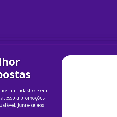
lhor
postas
nus no cadastro e em
 acesso a promoções
ualável. Junte-se aos