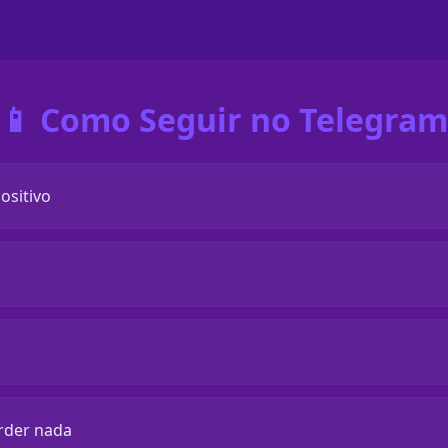
📱 Como Seguir no Telegram
ositivo
erder nada