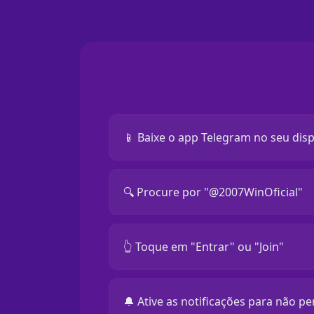
📱 Baixe o app Telegram no seu disp
🔍 Procure por "@2007WinOficial"
👆 Toque em "Entrar" ou "Join"
🔔 Ative as notificações para não p