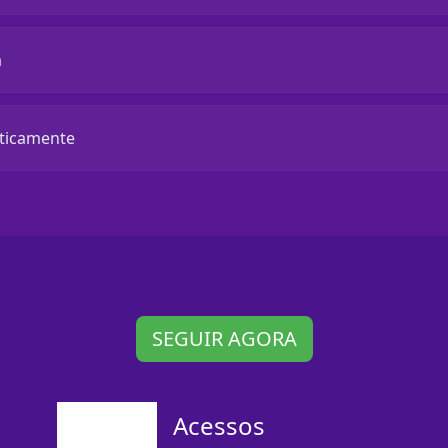
a
aticamente
SEGUIR AGORA
Acessos