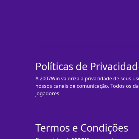
Políticas de Privacida
A 2007Win valoriza a privacidade de seus u
nossos canais de comunicação. Todos os dad
jogadores.
Termos e Condições