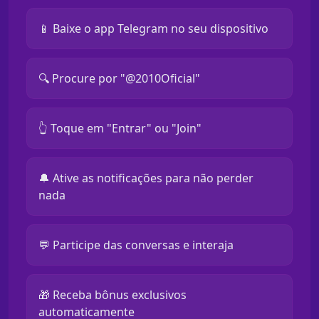
📱 Baixe o app Telegram no seu dispositivo
🔍 Procure por "@2010Oficial"
👆 Toque em "Entrar" ou "Join"
🔔 Ative as notificações para não perder
nada
💬 Participe das conversas e interaja
🎁 Receba bônus exclusivos
automaticamente