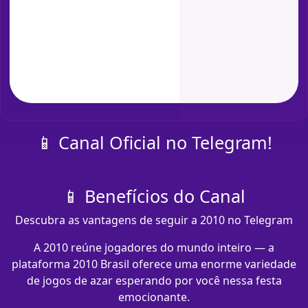
📱 Canal Oficial no Telegram!
📱 Benefícios do Canal
Descubra as vantagens de seguir a 2010 no Telegram
A 2010 reúne jogadores do mundo inteiro — a
plataforma 2010 Brasil oferece uma enorme variedade
de jogos de azar esperando por você nessa festa
emocionante.