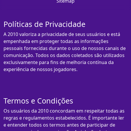
Sitemap
Políticas de Privacidade
A 2010 valoriza a privacidade de seus usuários e está
empenhada em proteger todas as informações
pessoais fornecidas durante o uso de nossos canais de
comunicação. Todos os dados coletados são utilizados
exclusivamente para fins de melhoria contínua da
experiência de nossos jogadores.
Termos e Condições
Os usuários da 2010 concordam em respeitar todas as
regras e regulamentos estabelecidos. É importante ler
e entender todos os termos antes de participar de