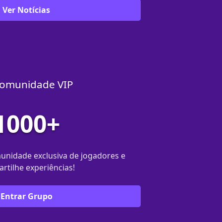
Ver Notícias
Comunidade VIP
1000+
unidade exclusiva de jogadores e
rtilhe experiências!
Entrar Grupo