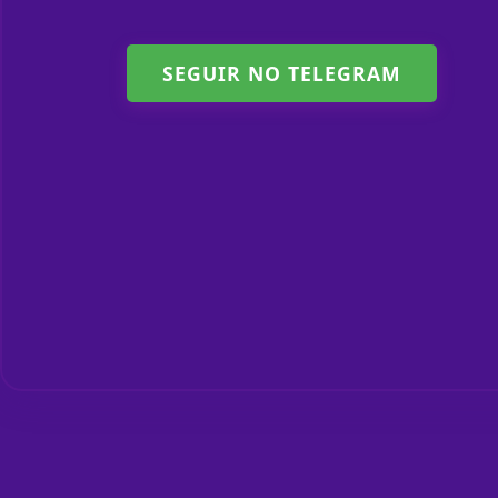
SEGUIR NO TELEGRAM