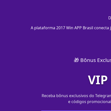
D
A plataforma 2017 Win APP Brasil conecta
🎁 Bônus Exclu
VIP
Receba bônus exclusivos do Telegra
e códigos promocionai