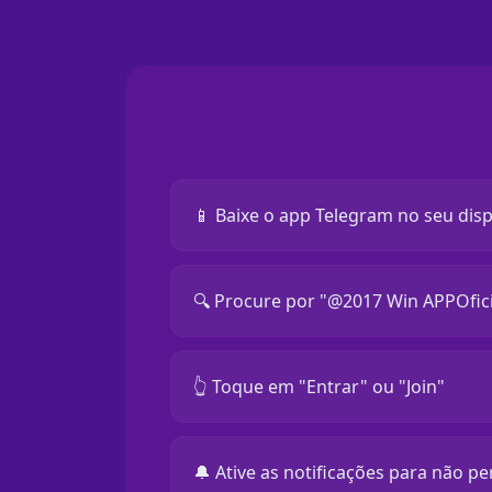
📱 Baixe o app Telegram no seu disp
🔍 Procure por "@2017 Win APPOfici
👆 Toque em "Entrar" ou "Join"
🔔 Ative as notificações para não p