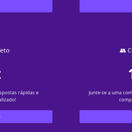
reto
👥 
t
espostas rápidas e
Junte-se a uma com
lizado!
compa
e