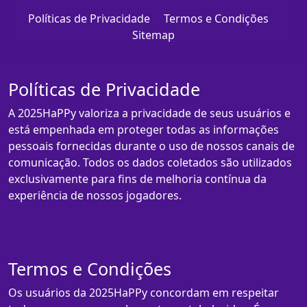
Políticas de Privacidade
Termos e Condições
Sitemap
Políticas de Privacidade
A 2025HaPPy valoriza a privacidade de seus usuários e
está empenhada em proteger todas as informações
pessoais fornecidas durante o uso de nossos canais de
comunicação. Todos os dados coletados são utilizados
exclusivamente para fins de melhoria contínua da
experiência de nossos jogadores.
Termos e Condições
Os usuários da 2025HaPPy concordam em respeitar