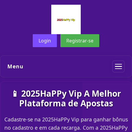
Login
Registrar-se
Menu
📱 2025HaPPy Vip A Melhor
Plataforma de Apostas
Cadastre-se na 2025HaPPy Vip para ganhar bônus
no cadastro e em cada recarga. Com a 2025HaPPy