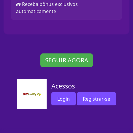
🎁 Receba bônus exclusivos
automaticamente
SEGUIR AGORA
Acessos
Login
Registrar-se