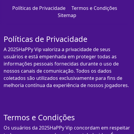
Políticas de Privacidade
Termos e Condições
Sitemap
Políticas de Privacidade
A 2025HaPPy Vip valoriza a privacidade de seus
usuários e está empenhada em proteger todas as
informações pessoais fornecidas durante o uso de
nossos canais de comunicação. Todos os dados
coletados são utilizados exclusivamente para fins de
melhoria contínua da experiência de nossos jogadores.
Termos e Condições
Os usuários da 2025HaPPy Vip concordam em respeitar