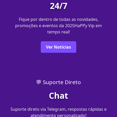
24/7
Fique por dentro de todas as novidades,
promoções e eventos da 2025HaPPy Vip em
tempo real!
Ver Notícias
💬 Suporte Direto
Chat
Suporte direto via Telegram, respostas rápidas e
atendimento personalizado!