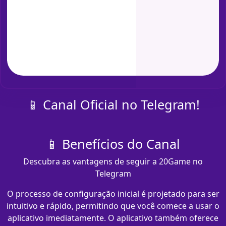
📱 Canal Oficial no Telegram!
📱 Benefícios do Canal
Descubra as vantagens de seguir a 20Game no
Telegram
O processo de configuração inicial é projetado para ser
intuitivo e rápido, permitindo que você comece a usar o
aplicativo imediatamente. O aplicativo também oferece