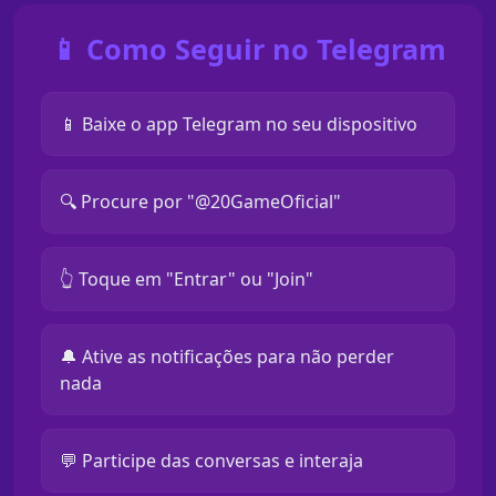
📱 Como Seguir no Telegram
📱 Baixe o app Telegram no seu dispositivo
🔍 Procure por "@20GameOficial"
👆 Toque em "Entrar" ou "Join"
🔔 Ative as notificações para não perder
nada
💬 Participe das conversas e interaja