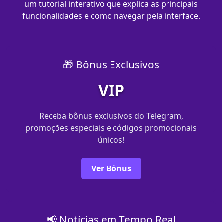
um tutorial interativo que explica as principais
funcionalidades e como navegar pela interface.
🎁 Bônus Exclusivos
VIP
Receba bônus exclusivos do Telegram,
promoções especiais e códigos promocionais
únicos!
Ver Bônus
📢 Notícias em Tempo Real