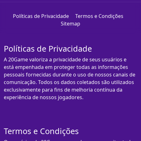
Políticas de Privacidade
Termos e Condições
Sitemap
Políticas de Privacidade
A 20Game valoriza a privacidade de seus usuários e
está empenhada em proteger todas as informações
pessoais fornecidas durante o uso de nossos canais de
comunicação. Todos os dados coletados são utilizados
exclusivamente para fins de melhoria contínua da
experiência de nossos jogadores.
Termos e Condições