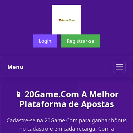
Login
Registrar-se
Menu
📱 20Game.Com A Melhor
Plataforma de Apostas
Cadastre-se na 20Game.Com para ganhar bônus
no cadastro e em cada recarga. Com a