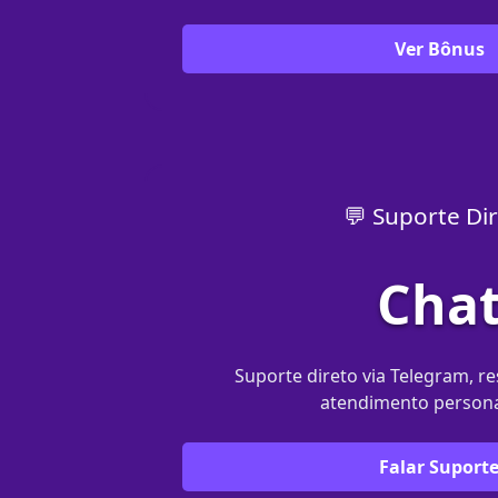
Ver Bônus
💬 Suporte Di
Cha
Suporte direto via Telegram, r
atendimento persona
Falar Suport