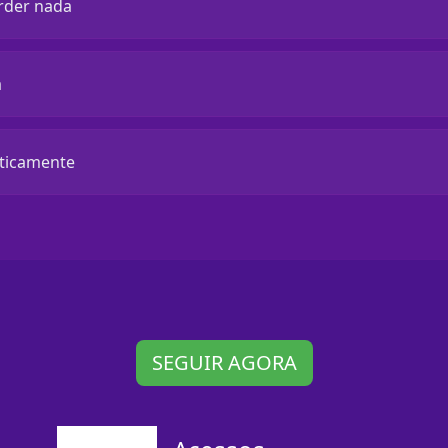
erder nada
a
aticamente
SEGUIR AGORA