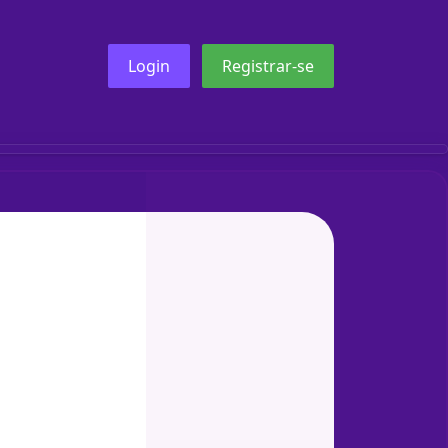
Login
Registrar-se