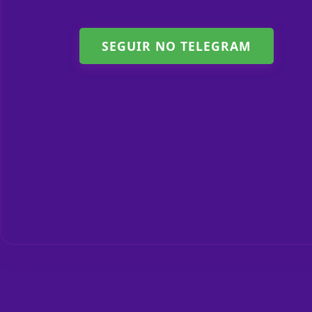
SEGUIR NO TELEGRAM