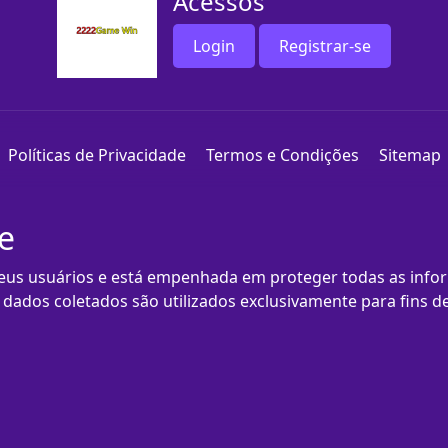
Acessos
Login
Registrar-se
Políticas de Privacidade
Termos e Condições
Sitemap
de
seus usuários e está empenhada em proteger todas as info
dados coletados são utilizados exclusivamente para fins d