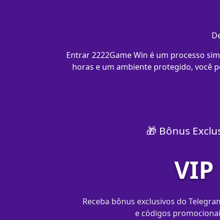
De
Entrar 2222Game Win é um processo simpl
horas e um ambiente protegido, você po
🎁 Bônus Exclu
VIP
Receba bônus exclusivos do Telegra
e códigos promocionai