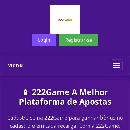
Login
Registrar-se
Menu
📱 222Game A Melhor
Plataforma de Apostas
Cadastre-se na 222Game para ganhar bônus no
cadastro e em cada recarga. Com a 222Game,