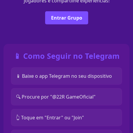
jogadores e compartilhe experiências!
Entrar Grupo
📱 Como Seguir no Telegram
📱 Baixe o app Telegram no seu dispositivo
🔍 Procure por "@22R GameOficial"
👆 Toque em "Entrar" ou "Join"