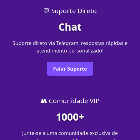
💬 Suporte Direto
Chat
Suporte direto via Telegram, respostas rápidas e
atendimento personalizado!
Falar Suporte
👥 Comunidade VIP
1000+
Junte-se a uma comunidade exclusiva de