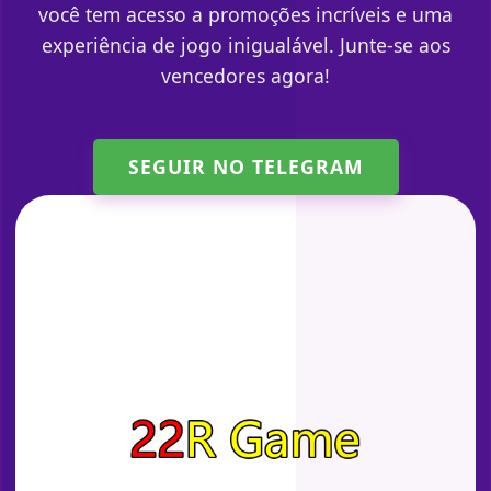
você tem acesso a promoções incríveis e uma
experiência de jogo inigualável. Junte-se aos
vencedores agora!
SEGUIR NO TELEGRAM