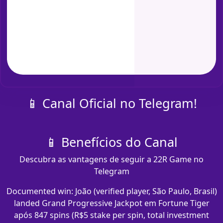
📱 Canal Oficial no Telegram!
📱 Benefícios do Canal
Descubra as vantagens de seguir a 22R Game no
Telegram
Documented win: João (verified player, São Paulo, Brasil)
landed Grand Progressive Jackpot em Fortune Tiger
após 847 spins (R$5 stake per spin, total investment