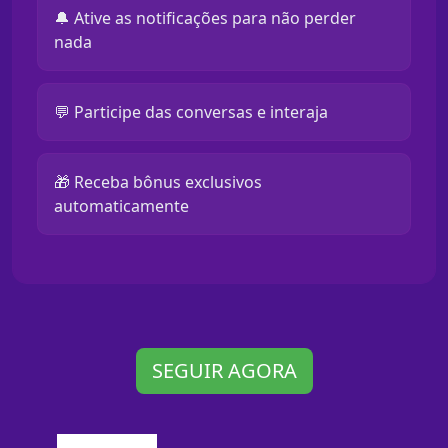
🔔 Ative as notificações para não perder
nada
💬 Participe das conversas e interaja
🎁 Receba bônus exclusivos
automaticamente
SEGUIR AGORA