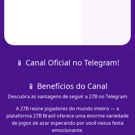
📱 Canal Oficial no Telegram!
📱 Benefícios do Canal
Descubra as vantagens de seguir a 27B no Telegram
A 27B reúne jogadores do mundo inteiro — a
plataforma 27B Brasil oferece uma enorme variedade
de jogos de azar esperando por você nessa festa
emocionante.