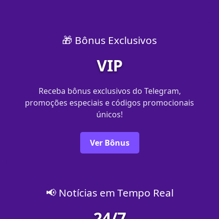
🎁 Bônus Exclusivos
VIP
Receba bônus exclusivos do Telegram,
promoções especiais e códigos promocionais
únicos!
Ver Bônus
📢 Notícias em Tempo Real
24/7