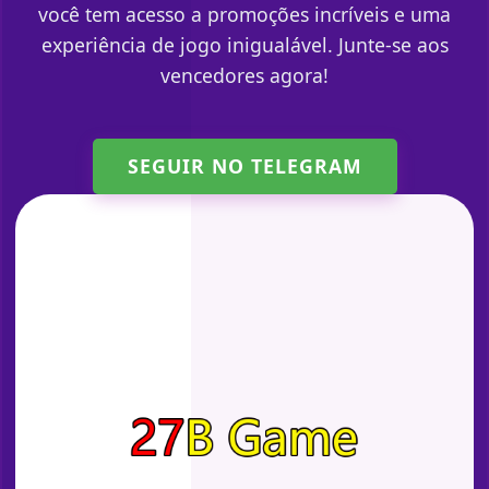
você tem acesso a promoções incríveis e uma
experiência de jogo inigualável. Junte-se aos
vencedores agora!
SEGUIR NO TELEGRAM