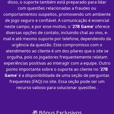
disso, o suporte também está preparado para lidar
com questões relacionadas a fraudes ou
comportamentos suspeitos, promovendo um ambiente
de jogo seguro e confiável. A comunicação é essencial
neste campo, e por esse motivo, o '
27B Game
' oferece
diversas opções de contato, incluindo chat ao vivo, e-
mail e até mesmo suporte por telefone, dependendo da
urgência da questão. Este compromisso com o
atendimento ao cliente é um dos pilares que o site se
orgulha, pois os jogadores frequentemente relatam
experiências positivas ao interagir com a equipe. Outro
ponto importante sobre o suporte ao cliente no '
27B
Game
' é a disponibilidade de uma seção de perguntas
frequentes (FAQ) no site. Essa seção pode ser um
recurso valioso para solucionar questões .
🎁 Bônus Exclusivos