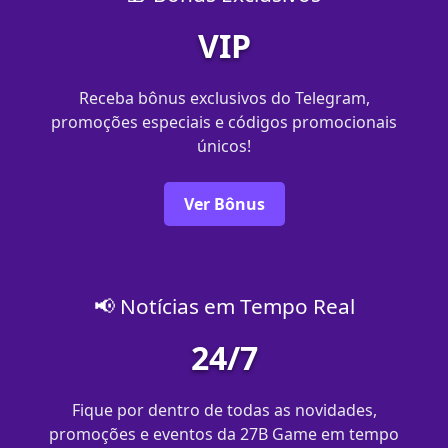
VIP
Receba bônus exclusivos do Telegram,
promoções especiais e códigos promocionais
únicos!
Ver Bônus
📢 Notícias em Tempo Real
24/7
Fique por dentro de todas as novidades,
promoções e eventos da 27B Game em tempo