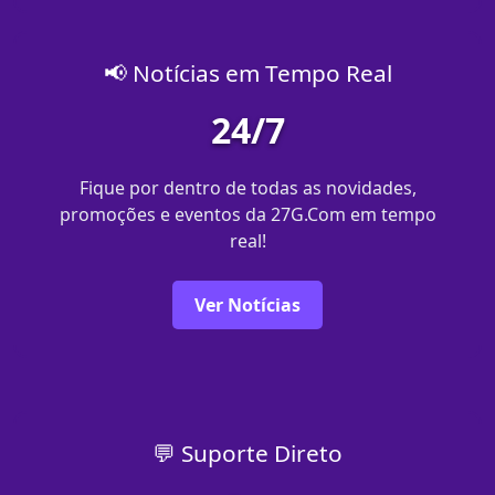
📢 Notícias em Tempo Real
24/7
Fique por dentro de todas as novidades,
promoções e eventos da 27G.Com em tempo
real!
Ver Notícias
💬 Suporte Direto