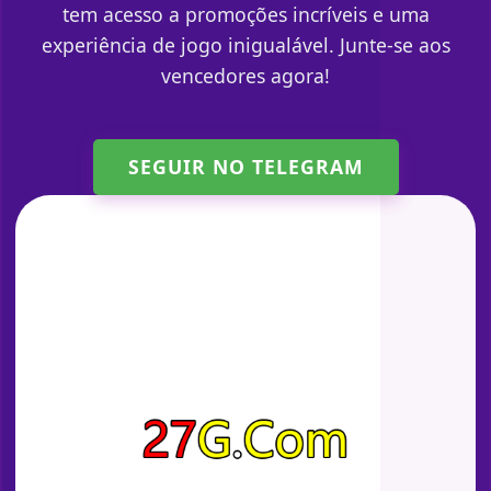
tem acesso a promoções incríveis e uma
experiência de jogo inigualável. Junte-se aos
vencedores agora!
SEGUIR NO TELEGRAM