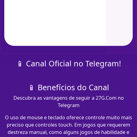
📱 Canal Oficial no Telegram!
📱 Benefícios do Canal
Descubra as vantagens de seguir a 27G.Com no
Telegram
O uso de mouse e teclado oferece controle muito mais
preciso que controles touch. Em jogos que requerem
destreza manual, como alguns jogos de habilidade e