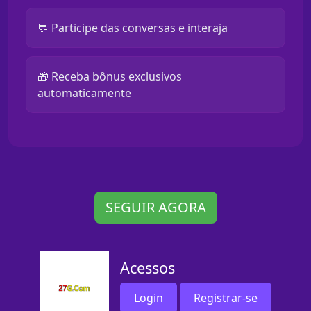
💬 Participe das conversas e interaja
🎁 Receba bônus exclusivos
automaticamente
SEGUIR AGORA
Acessos
Login
Registrar-se