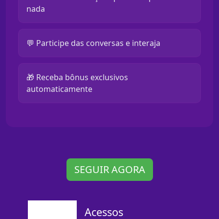
nada
💬 Participe das conversas e interaja
🎁 Receba bônus exclusivos
automaticamente
SEGUIR AGORA
Acessos