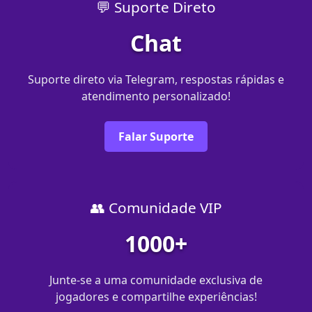
💬 Suporte Direto
Chat
Suporte direto via Telegram, respostas rápidas e
atendimento personalizado!
Falar Suporte
👥 Comunidade VIP
1000+
Junte-se a uma comunidade exclusiva de
jogadores e compartilhe experiências!