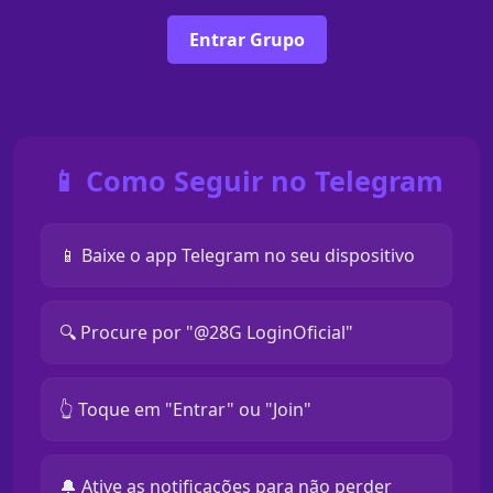
Entrar Grupo
📱 Como Seguir no Telegram
📱 Baixe o app Telegram no seu dispositivo
🔍 Procure por "@28G LoginOficial"
👆 Toque em "Entrar" ou "Join"
🔔 Ative as notificações para não perder