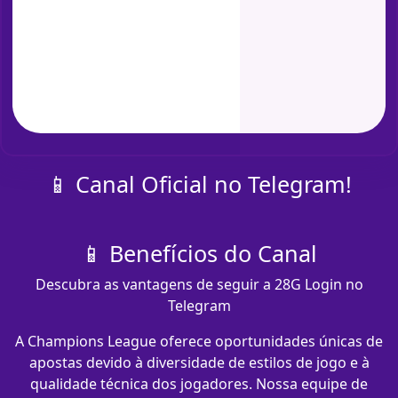
📱 Canal Oficial no Telegram!
📱 Benefícios do Canal
Descubra as vantagens de seguir a 28G Login no
Telegram
A Champions League oferece oportunidades únicas de
apostas devido à diversidade de estilos de jogo e à
qualidade técnica dos jogadores. Nossa equipe de