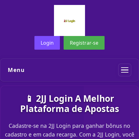
Login
Registrar-se
Menu
📱 2JJ Login A Melhor
Plataforma de Apostas
Cadastre-se na 2JJ Login para ganhar bônus no
cadastro e em cada recarga. Com a 2JJ Login, você