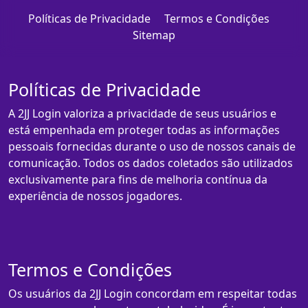
Políticas de Privacidade
Termos e Condições
Sitemap
Políticas de Privacidade
A 2JJ Login valoriza a privacidade de seus usuários e
está empenhada em proteger todas as informações
pessoais fornecidas durante o uso de nossos canais de
comunicação. Todos os dados coletados são utilizados
exclusivamente para fins de melhoria contínua da
experiência de nossos jogadores.
Termos e Condições
Os usuários da 2JJ Login concordam em respeitar todas