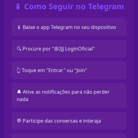
📱 Como Seguir no Telegram
📱 Baixe o app Telegram no seu dispositivo
🔍 Procure por "@2JJ LoginOficial"
👆 Toque em "Entrar" ou "Join"
🔔 Ative as notificações para não perder
nada
💬 Participe das conversas e interaja