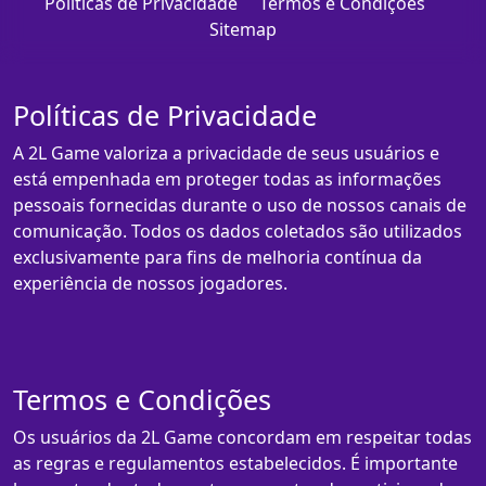
Políticas de Privacidade
Termos e Condições
Sitemap
Políticas de Privacidade
A 2L Game valoriza a privacidade de seus usuários e
está empenhada em proteger todas as informações
pessoais fornecidas durante o uso de nossos canais de
comunicação. Todos os dados coletados são utilizados
exclusivamente para fins de melhoria contínua da
experiência de nossos jogadores.
Termos e Condições
Os usuários da 2L Game concordam em respeitar todas
as regras e regulamentos estabelecidos. É importante