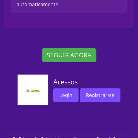
automaticamente
SEGUIR AGORA
Acessos
Login
Registrar-se