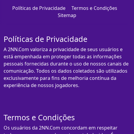
Políticas de Privacidade
Termos e Condições
Sitemap
Políticas de Privacidade
A 2NN.Com valoriza a privacidade de seus usuários e
está empenhada em proteger todas as informações
pessoais fornecidas durante o uso de nossos canais de
comunicação. Todos os dados coletados são utilizados
exclusivamente para fins de melhoria contínua da
experiência de nossos jogadores.
Termos e Condições
Os usuários da 2NN.Com concordam em respeitar