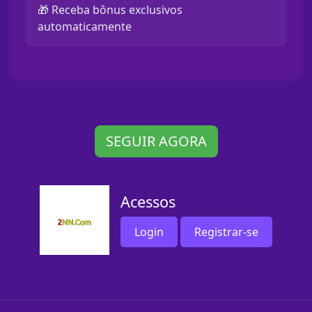
🎁 Receba bônus exclusivos
automaticamente
SEGUIR AGORA
Acessos
Login
Registrar-se