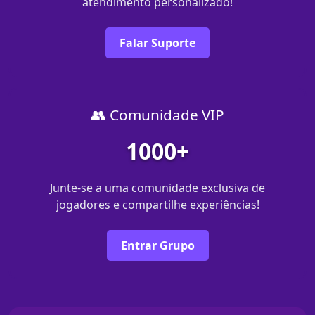
atendimento personalizado!
Falar Suporte
👥 Comunidade VIP
1000+
Junte-se a uma comunidade exclusiva de
jogadores e compartilhe experiências!
Entrar Grupo