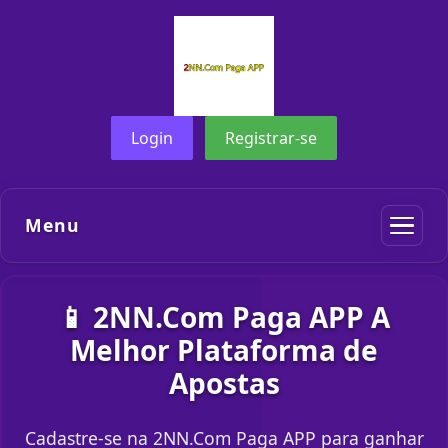
Login
Registrar-se
Menu
📱 2NN.Com Paga APP A
Melhor Plataforma de
Apostas
Cadastre-se na 2NN.Com Paga APP para ganhar