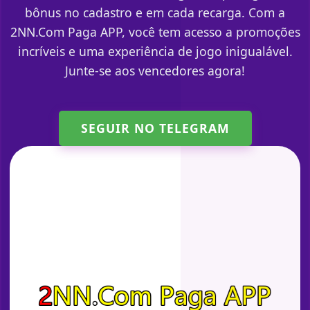
bônus no cadastro e em cada recarga. Com a
2NN.Com Paga APP, você tem acesso a promoções
incríveis e uma experiência de jogo inigualável.
Junte-se aos vencedores agora!
SEGUIR NO TELEGRAM