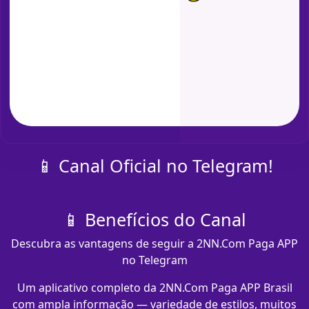
📱 Canal Oficial no Telegram!
📱 Benefícios do Canal
Descubra as vantagens de seguir a 2NN.Com Paga APP
no Telegram
Um aplicativo completo da 2NN.Com Paga APP Brasil
com ampla informação — variedade de estilos, muitos