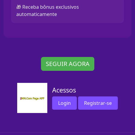
🎁 Receba bônus exclusivos
automaticamente
SEGUIR AGORA
Acessos
Login
Registrar-se