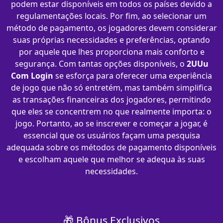
podem estar disponíveis em todos os países devido a
regulamentações locais. Por fim, ao selecionar um
método de pagamento, os jogadores devem considerar
suas próprias necessidades e preferências, optando
por aquele que lhes proporciona mais conforto e
segurança. Com tantas opções disponíveis, o
2UUu
Com Login
se esforça para oferecer uma experiência
de jogo que não só entretém, mas também simplifica
as transações financeiras dos jogadores, permitindo
que eles se concentrem no que realmente importa: o
jogo. Portanto, ao se inscrever e começar a jogar, é
essencial que os usuários façam uma pesquisa
adequada sobre os métodos de pagamento disponíveis
e escolham aquele que melhor se adequa às suas
necessidades.
🎁 Bônus Exclusivos