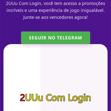
2UUu Com Login, você tem acesso a promoções
incríveis e uma experiência de jogo inigualável.
Junte-se aos vencedores agora!
SEGUIR NO TELEGRAM