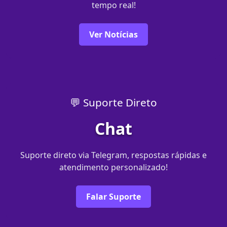
tempo real!
Ver Notícias
💬 Suporte Direto
Chat
Suporte direto via Telegram, respostas rápidas e
atendimento personalizado!
Falar Suporte