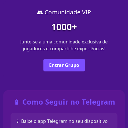
👥 Comunidade VIP
1000+
Junte-se a uma comunidade exclusiva de
jogadores e compartilhe experiências!
Entrar Grupo
📱 Como Seguir no Telegram
📱 Baixe o app Telegram no seu dispositivo