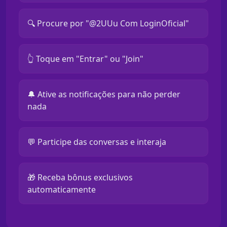
🔍 Procure por "@2UUu Com LoginOficial"
👆 Toque em "Entrar" ou "Join"
🔔 Ative as notificações para não perder
nada
💬 Participe das conversas e interaja
🎁 Receba bônus exclusivos
automaticamente