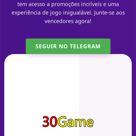
tem acesso a promoções incríveis e uma
experiência de jogo inigualável. Junte-se aos
vencedores agora!
SEGUIR NO TELEGRAM