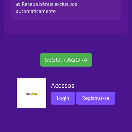
🎁 Receba bônus exclusivos
automaticamente
SEGUIR AGORA
Acessos
Login
Registrar-se