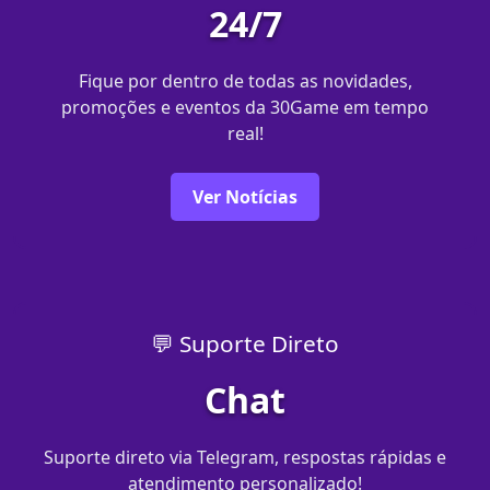
24/7
Fique por dentro de todas as novidades,
promoções e eventos da 30Game em tempo
real!
Ver Notícias
💬 Suporte Direto
Chat
Suporte direto via Telegram, respostas rápidas e
atendimento personalizado!