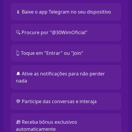
📱 Baixe o app Telegram no seu dispositivo
🔍 Procure por "@30WimOficial"
👆 Toque em "Entrar" ou "Join"
🔔 Ative as notificações para não perder
nada
💬 Participe das conversas e interaja
🎁 Receba bônus exclusivos
automaticamente