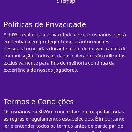
Sitemap
Políticas de Privacidade
A 30Wim valoriza a privacidade de seus usuários e está
empenhada em proteger todas as informações
pessoais fornecidas durante o uso de nossos canais de
comunicação. Todos os dados coletados são utilizados
exclusivamente para fins de melhoria contínua da
experiência de nossos jogadores.
Termos e Condições
Os usuários da 30Wim concordam em respeitar todas
as regras e regulamentos estabelecidos. É importante
ler e entender todos os termos antes de participar de