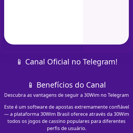
📱 Canal Oficial no Telegram!
📱 Benefícios do Canal
Descubra as vantagens de seguir a 30Wim no Telegram
Este é um software de apostas extremamente confiável
— a plataforma 30Wim Brasil oferece através da 30Wim
todos os jogos de cassino populares para diferentes
perfis de usuário.