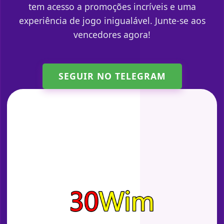
tem acesso a promoções incríveis e uma
experiência de jogo inigualável. Junte-se aos
vencedores agora!
SEGUIR NO TELEGRAM