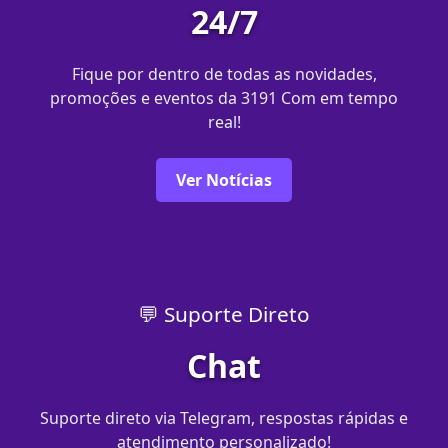
24/7
Fique por dentro de todas as novidades,
promoções e eventos da 3191 Com em tempo
real!
Ver Notícias
💬 Suporte Direto
Chat
Suporte direto via Telegram, respostas rápidas e
atendimento personalizado!