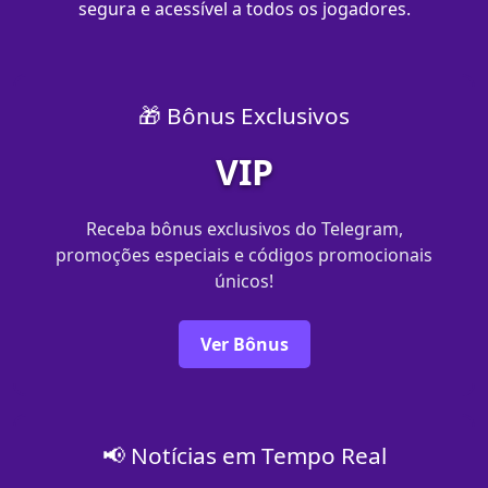
segura e acessível a todos os jogadores.
🎁 Bônus Exclusivos
VIP
Receba bônus exclusivos do Telegram,
promoções especiais e códigos promocionais
únicos!
Ver Bônus
📢 Notícias em Tempo Real