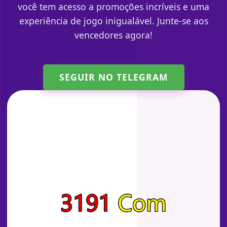
você tem acesso a promoções incríveis e uma
experiência de jogo inigualável. Junte-se aos
vencedores agora!
SEGUIR NO TELEGRAM