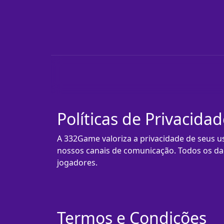
Políticas de Privacida
A 332Game valoriza a privacidade de seus 
nossos canais de comunicação. Todos os dad
jogadores.
Termos e Condições