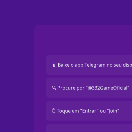
📱 Baixe o app Telegram no seu disp
🔍 Procure por "@332GameOficial"
👆 Toque em "Entrar" ou "Join"