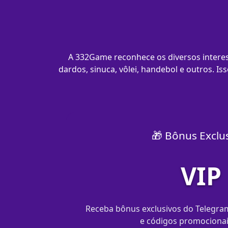
A 332Game reconhece os diversos interes
dardos, sinuca, vôlei, handebol e outros.
🎁 Bônus Exclu
VIP
Receba bônus exclusivos do Telegra
e códigos promocionai