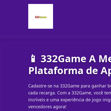
📱 332Game A M
Plataforma de A
Cadastre-se na 332Game para ganhar b
cada recarga. Com a 332Game, você te
incríveis e uma experiência de jogo inig
vencedores agora!