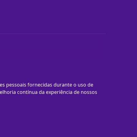
es pessoais fornecidas durante o uso de
elhoria contínua da experiência de nossos