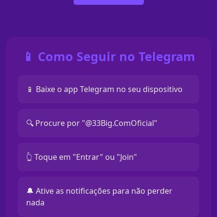
📱 Como Seguir no Telegram
📱 Baixe o app Telegram no seu dispositivo
🔍 Procure por "@33Big.ComOficial"
👆 Toque em "Entrar" ou "Join"
🔔 Ative as notificações para não perder
nada