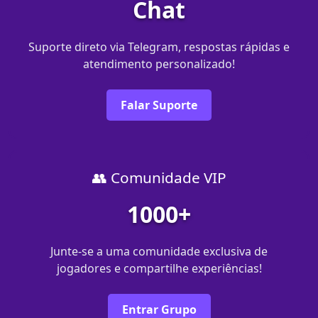
Chat
Suporte direto via Telegram, respostas rápidas e
atendimento personalizado!
Falar Suporte
👥 Comunidade VIP
1000+
Junte-se a uma comunidade exclusiva de
jogadores e compartilhe experiências!
Entrar Grupo