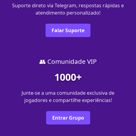
Suporte direto via Telegram, respostas rápidas e
atendimento personalizado!
Falar Suporte
👥 Comunidade VIP
1000+
Junte-se a uma comunidade exclusiva de
jogadores e compartilhe experiências!
Entrar Grupo