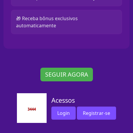
🎁 Receba bônus exclusivos
automaticamente
SEGUIR AGORA
Acessos
Login
Registrar-se