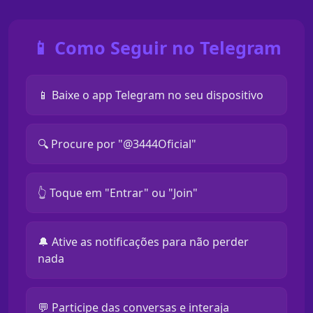
📱 Como Seguir no Telegram
📱 Baixe o app Telegram no seu dispositivo
🔍 Procure por "@3444Oficial"
👆 Toque em "Entrar" ou "Join"
🔔 Ative as notificações para não perder
nada
💬 Participe das conversas e interaja