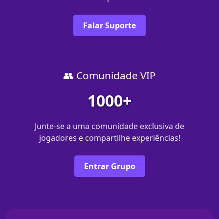
Falar Suporte
👥 Comunidade VIP
1000+
Junte-se a uma comunidade exclusiva de
jogadores e compartilhe experiências!
Entrar Grupo