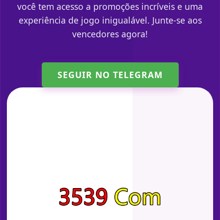
você tem acesso a promoções incríveis e uma
experiência de jogo inigualável. Junte-se aos
vencedores agora!
SEGUIR NO TELEGRAM