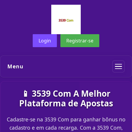
Login
Registrar-se
Menu
📱 3539 Com A Melhor
Plataforma de Apostas
Cadastre-se na 3539 Com para ganhar bônus no
cadastro e em cada recarga. Com a 3539 Com,