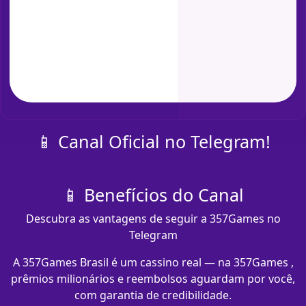
📱 Canal Oficial no Telegram!
📱 Benefícios do Canal
Descubra as vantagens de seguir a 357Games no
Telegram
A 357Games Brasil é um cassino real — na 357Games ,
prêmios milionários e reembolsos aguardam por você,
com garantia de credibilidade.