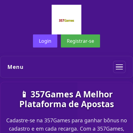
Login
Registrar-se
Menu
📱 357Games A Melhor
Plataforma de Apostas
Cadastre-se na 357Games para ganhar bônus no
cadastro e em cada recarga. Com a 357Games,