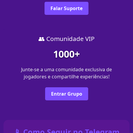
Falar Suporte
👥 Comunidade VIP
1000+
Junte-se a uma comunidade exclusiva de
jogadores e compartilhe experiências!
Entrar Grupo
📱 Como Seguir no Telegram