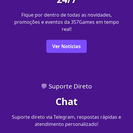
Fique por dentro de todas as novidades,
promoções e eventos da 357Games em tempo
real!
Ver Notícias
💬 Suporte Direto
Chat
Suporte direto via Telegram, respostas rápidas e
atendimento personalizado!