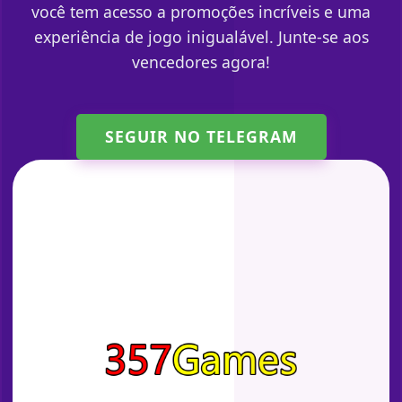
você tem acesso a promoções incríveis e uma
experiência de jogo inigualável. Junte-se aos
vencedores agora!
SEGUIR NO TELEGRAM