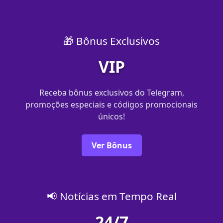
🎁 Bônus Exclusivos
VIP
Receba bônus exclusivos do Telegram,
promoções especiais e códigos promocionais
únicos!
Ver Bônus
📢 Notícias em Tempo Real
24/7