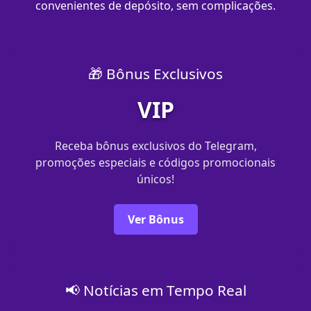
convenientes de depósito, sem complicações.
🎁 Bônus Exclusivos
VIP
Receba bônus exclusivos do Telegram,
promoções especiais e códigos promocionais
únicos!
Ver Bônus
📢 Notícias em Tempo Real