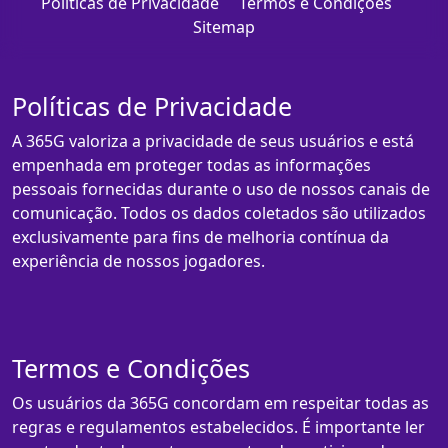
Políticas de Privacidade
Termos e Condições
Sitemap
Políticas de Privacidade
A 365G valoriza a privacidade de seus usuários e está
empenhada em proteger todas as informações
pessoais fornecidas durante o uso de nossos canais de
comunicação. Todos os dados coletados são utilizados
exclusivamente para fins de melhoria contínua da
experiência de nossos jogadores.
Termos e Condições
Os usuários da 365G concordam em respeitar todas as
regras e regulamentos estabelecidos. É importante ler