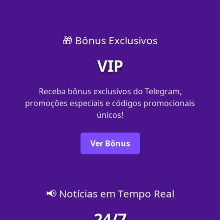
🎁 Bônus Exclusivos
VIP
Receba bônus exclusivos do Telegram,
promoções especiais e códigos promocionais
únicos!
Ver Bônus
📢 Notícias em Tempo Real
24/7