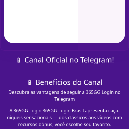
📱 Canal Oficial no Telegram!
📱 Benefícios do Canal
Descubra as vantagens de seguir a 365GG Login no
Telegram
A 365GG Login 365GG Login Brasil apresenta caça-
níqueis sensacionais — dos clássicos aos vídeos com
recursos bônus, você escolhe seu favorito.