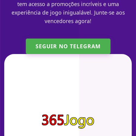
tem acesso a promoções incríveis e uma
experiência de jogo inigualável. Junte-se aos
vencedores agora!
SEGUIR NO TELEGRAM