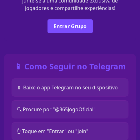
Junte-se a uma comunidade exclusiva de
jogadores e compartilhe experiências!
Entrar Grupo
📱 Como Seguir no Telegram
📱 Baixe o app Telegram no seu dispositivo
🔍 Procure por "@365JogoOficial"
👆 Toque em "Entrar" ou "Join"