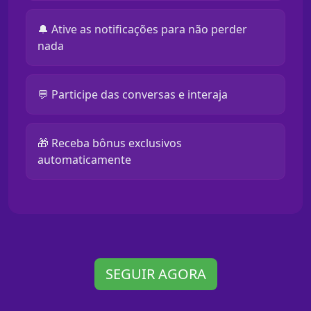
🔔 Ative as notificações para não perder
nada
💬 Participe das conversas e interaja
🎁 Receba bônus exclusivos
automaticamente
SEGUIR AGORA