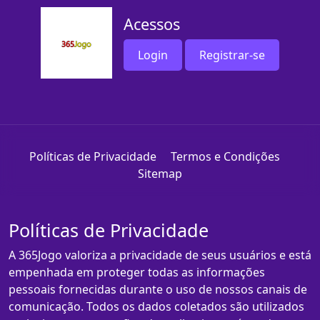
Acessos
Login
Registrar-se
Políticas de Privacidade
Termos e Condições
Sitemap
Políticas de Privacidade
A 365Jogo valoriza a privacidade de seus usuários e está
empenhada em proteger todas as informações
pessoais fornecidas durante o uso de nossos canais de
comunicação. Todos os dados coletados são utilizados