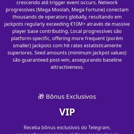
crescendo até trigger event occurs. Network
progressives (Mega Moolah, Mega Fortune) conectam
thousands de operators globally, resultando em
jackpots regularly exceeding €10M+ através de massive
player base contributing. Local progressives são
platform-specific, offering more frequent (porém
smaller) jackpots com hit rates estatisticamente
superiores. Seed amounts (minimum jackpot values)
são guaranteed post-win, assegurando baseline
attractiveness.
🎁 Bônus Exclusivos
VIP
Receba bônus exclusivos do Telegram,