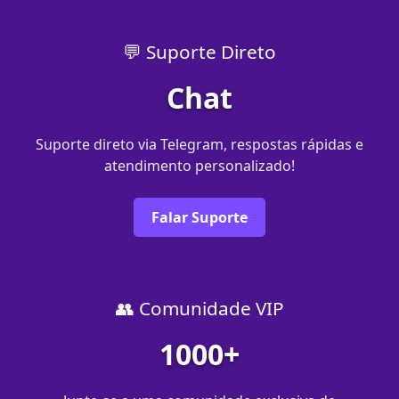
💬 Suporte Direto
Chat
Suporte direto via Telegram, respostas rápidas e
atendimento personalizado!
Falar Suporte
👥 Comunidade VIP
1000+