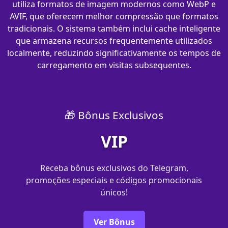
utiliza formatos de imagem modernos como WebP e
AVIF, que oferecem melhor compressão que formatos
tradicionais. O sistema também inclui cache inteligente
que armazena recursos frequentemente utilizados
localmente, reduzindo significativamente os tempos de
carregamento em visitas subsequentes.
🎁 Bônus Exclusivos
VIP
Receba bônus exclusivos do Telegram,
promoções especiais e códigos promocionais
únicos!
Ver Bônus