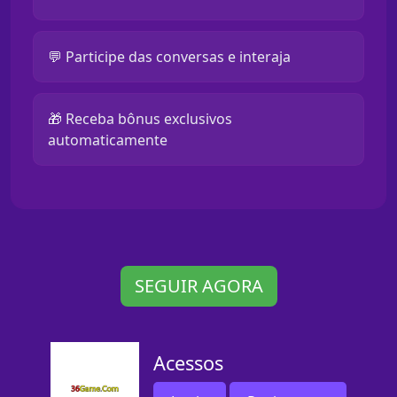
💬 Participe das conversas e interaja
🎁 Receba bônus exclusivos
automaticamente
SEGUIR AGORA
Acessos