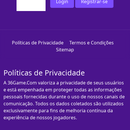
Login
Registrar-se
Políticas de Privacidade
Termos e Condições
Sitemap
Políticas de Privacidade
A 36Game.Com valoriza a privacidade de seus usuários
e está empenhada em proteger todas as informações
pessoais fornecidas durante o uso de nossos canais de
comunicação. Todos os dados coletados são utilizados
exclusivamente para fins de melhoria contínua da
experiência de nossos jogadores.