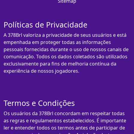
Sitemap
Políticas de Privacidade
A 378Brl valoriza a privacidade de seus usuários e está
empenhada em proteger todas as informações
pessoais fornecidas durante o uso de nossos canais de
comunicação. Todos os dados coletados são utilizados
exclusivamente para fins de melhoria contínua da
experiência de nossos jogadores.
Termos e Condições
Os usuários da 378Brl concordam em respeitar todas
as regras e regulamentos estabelecidos. É importante
ler e entender todos os termos antes de participar de