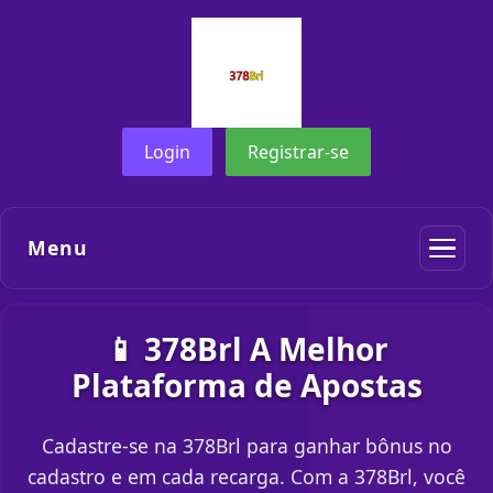
Login
Registrar-se
Menu
📱 378Brl A Melhor
Plataforma de Apostas
Cadastre-se na 378Brl para ganhar bônus no
cadastro e em cada recarga. Com a 378Brl, você