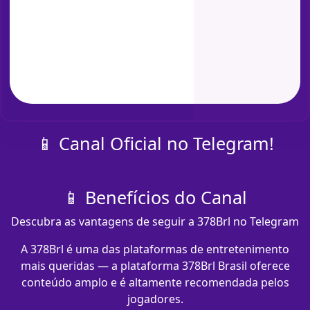
📱 Canal Oficial no Telegram!
📱 Benefícios do Canal
Descubra as vantagens de seguir a 378Brl no Telegram
A 378Brl é uma das plataformas de entretenimento
mais queridas — a plataforma 378Brl Brasil oferece
conteúdo amplo e é altamente recomendada pelos
jogadores.