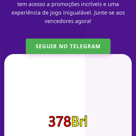
tem acesso a promoções incríveis e uma
experiência de jogo inigualável. Junte-se aos
vencedores agora!
SEGUIR NO TELEGRAM