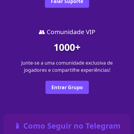
Falar Suporte
👥 Comunidade VIP
1000+
Junte-se a uma comunidade exclusiva de
jogadores e compartilhe experiências!
Entrar Grupo
📱 Como Seguir no Telegram