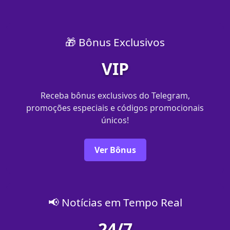
🎁 Bônus Exclusivos
VIP
Receba bônus exclusivos do Telegram,
promoções especiais e códigos promocionais
únicos!
Ver Bônus
📢 Notícias em Tempo Real
24/7