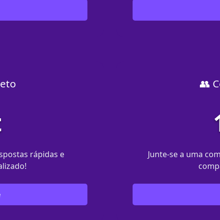
reto
👥 
t
espostas rápidas e
Junte-se a uma com
lizado!
compa
e