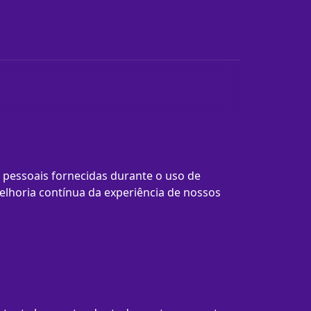
 pessoais fornecidas durante o uso de
elhoria contínua da experiência de nossos