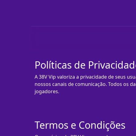
Políticas de Privacida
A 38V Vip valoriza a privacidade de seus u
nossos canais de comunicação. Todos os dad
jogadores.
Termos e Condições