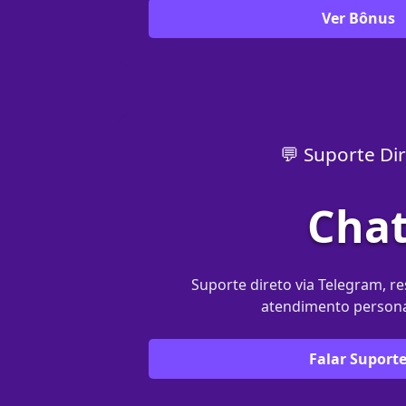
Ver Bônus
💬 Suporte Di
Cha
Suporte direto via Telegram, r
atendimento persona
Falar Suport