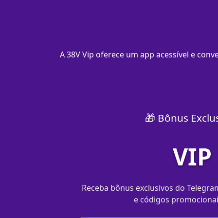
A 38V Vip oferece um app acessível e conve
🎁 Bônus Exclu
VIP
Receba bônus exclusivos do Telegra
e códigos promocionai