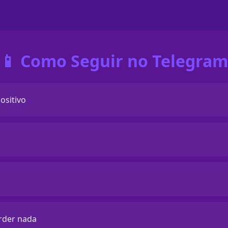
📱 Como Seguir no Telegram
ositivo
erder nada