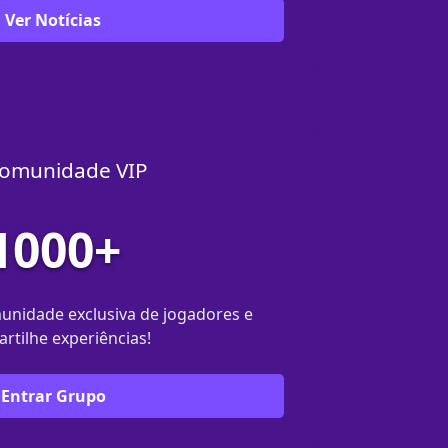
Ver Notícias
Comunidade VIP
1000+
unidade exclusiva de jogadores e
rtilhe experiências!
Entrar Grupo