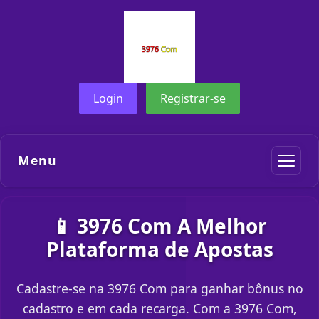
Login
Registrar-se
Menu
📱 3976 Com A Melhor
Plataforma de Apostas
Cadastre-se na 3976 Com para ganhar bônus no
cadastro e em cada recarga. Com a 3976 Com,