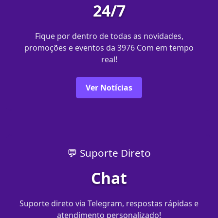
24/7
Fique por dentro de todas as novidades,
promoções e eventos da 3976 Com em tempo
real!
Ver Notícias
💬 Suporte Direto
Chat
Suporte direto via Telegram, respostas rápidas e
atendimento personalizado!