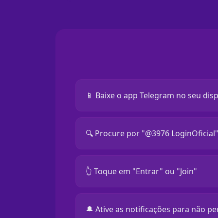
📱 Baixe o app Telegram no seu disp
🔍 Procure por "@3976 LoginOficial
👆 Toque em "Entrar" ou "Join"
🔔 Ative as notificações para não p