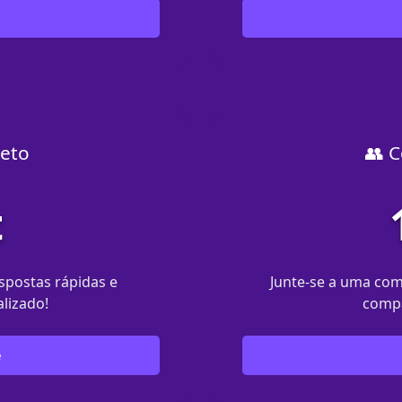
reto
👥 
t
espostas rápidas e
Junte-se a uma com
lizado!
compa
e