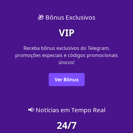
🎁 Bônus Exclusivos
VIP
Receba bônus exclusivos do Telegram,
promoções especiais e códigos promocionais
únicos!
Ver Bônus
📢 Notícias em Tempo Real
24/7