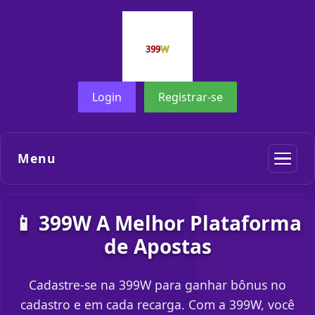
Login
Registrar-se
Menu
📱 399W A Melhor Plataforma
de Apostas
Cadastre-se na 399W para ganhar bônus no
cadastro e em cada recarga. Com a 399W, você