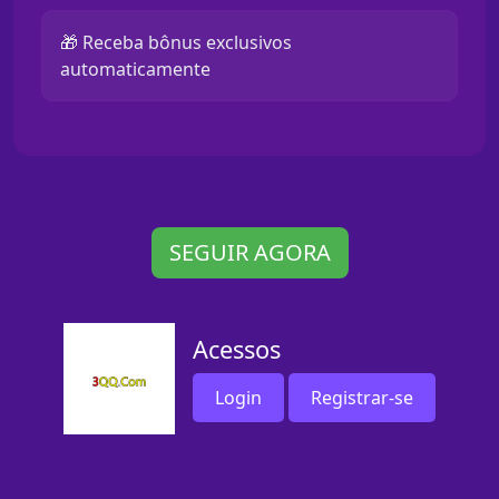
🎁 Receba bônus exclusivos
automaticamente
SEGUIR AGORA
Acessos
Login
Registrar-se