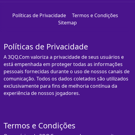
Políticas de Privacidade
Termos e Condições
Sitemap
Políticas de Privacidade
A 3QQ.Com valoriza a privacidade de seus usuários e
está empenhada em proteger todas as informações
pessoais fornecidas durante o uso de nossos canais de
comunicação. Todos os dados coletados são utilizados
exclusivamente para fins de melhoria contínua da
experiência de nossos jogadores.
Termos e Condições