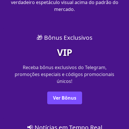
verdadeiro espetáculo visual acima do padrão do
mercado.
🎁 Bônus Exclusivos
VIP
Receba bônus exclusivos do Telegram,
promoções especiais e códigos promocionais
únicos!
Ver Bônus
📢 Notícias em Tempo Real