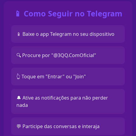
📱 Como Seguir no Telegram
📱 Baixe o app Telegram no seu dispositivo
🔍 Procure por "@3QQ.ComOficial"
👆 Toque em "Entrar" ou "Join"
🔔 Ative as notificações para não perder
nada
💬 Participe das conversas e interaja