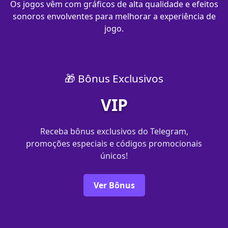
Os jogos vêm com gráficos de alta qualidade e efeitos
sonoros envolventes para melhorar a experiência de
jogo.
🎁 Bônus Exclusivos
VIP
Receba bônus exclusivos do Telegram,
promoções especiais e códigos promocionais
únicos!
Ver Bônus