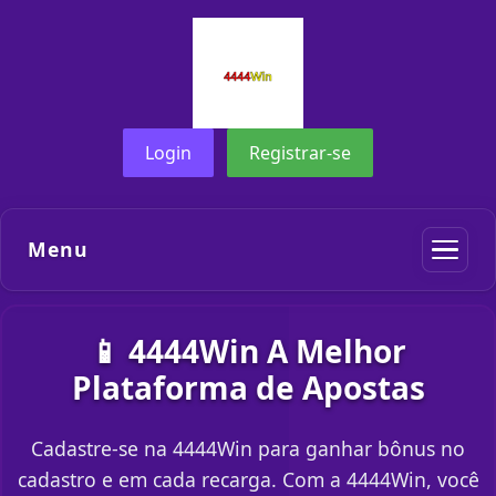
Login
Registrar-se
Menu
📱 4444Win A Melhor
Plataforma de Apostas
Cadastre-se na 4444Win para ganhar bônus no
cadastro e em cada recarga. Com a 4444Win, você